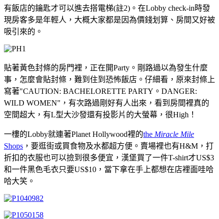
有飯店的鑰匙才可以進去搭電梯(註2)。在Lobby check-in時發
現房客多是年輕人，大概大家都是因為價錢划算、房間又好被
吸引來的。
貼著黃色封條的房門裡，正在開Party。剛路過以為發生什麼
事，怎麼會貼封條，難到住到恐怖飯店。仔細看，原來封條上
寫著"CAUTION: BACHELORETTE PARTY。DANGER:
WILD WOMEN"，有次路過剛好有人出來，看到房間裡真的
空間超大，有L型大沙發還有投影片的大螢幕，很High！
一樓的Lobby就連著Planet Hollywood裡的
the
Miracle Mile
Shops
，要逛街或買食物及水都超方便。賣場裡也有H&M，打
折扣的衣服也可以撿到很多便宜，漢堡買了一件T-shirt才US$3
和一件黑色毛衣只要US$10，當下拿在手上都想在店裡面哇哈
哈大笑。