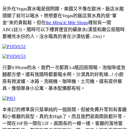
另外在Vegas買水喝是個問題，美國又不像在歐洲，飯店水龍
頭開了就可以喝水。想想要在Vegas的飯店買水真的是"鞏
金"來的貴鬆鬆，但在
the
Miracle Mile
Shops
裡就有一間
ABC(註3)，隨時可以下樓買便宜的礦泉水(漢堡和廟公是隨時
要補充水份的人，沒水喝真的會在沙漠枯萎...Orz)。
只要0.99cent的水，我們一次都買3-4瓶回房間喝，泡咖啡或泡
麵都方便。還有我隨時都要喝水啊，沙漠真的好乾燥...! 小廚
房有微波爐、冰箱、洗碗機、咖啡機、土司機，還有提供餐
具，像個單身小公寓，基本配備都有啦。
本來訂的標準房只是單純的一個房間，但被免費升等到有客廳
和小餐廳的房型，真的太High了。而且我們是兩間房都升等，
一間在10F另一間在12F，兩間長的一模一樣。客廳的落地窗