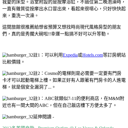
我愛的床型。浴室附設的是按摩浴缸，不過住第二晚泡澡時，
一直有雜質從按摩出水口冒出來，看起來很噁心，只好快快起
來，重洗一次澡。
這間旅館很推薦給想省預算又想找時尚現代風格房型的朋友
們，真的是秀擱大碗啦!!幸運一點搞不好可以升等勒。
註1：可以利用
Expedia
或
Hotels.com
等訂房網站
比較價錢。
註2：Cosmo的電梯則是必需要一定要有門房
卡才可以起動電梯上樓。如果正好有人跟著有門房卡的人進電
梯，就是個安全漏洞了...。
註3：ABC就類似7-11的便利商店，在M&M附
近也有一間大間的ABC，但在自己飯店樓下方便太多了。
延伸閱讀 -