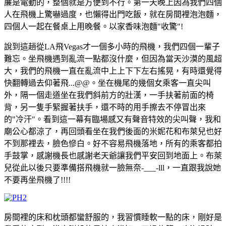
簾是電動的，整個就是方便到不行。第一天晚上因為我們四個
人在飛機上驚嚇過度，也懶得出門吃飯，就在房間裡泡泡麵，
四個人一起在餐桌上用晚餐。以家香味泡麵"收驚"!
說到這趟從LA飛Vegas才一個多小時的飛機，我們四個一輩子
難忘。坐飛機遇到亂流一點都沒什麼，但因為當天沙漠的風超
大，我們的飛機一直在亂流中上上下下左右搖晃，有時還覺得
快翻轉過去仰著飛...@@。坐在機尾的幾個女乘客一直尖叫
外，隔一個走道坐在我們斜前方的壯漢，一手扶著前面的椅
背，另一隻手緊握著扶手，還不時的用手擦去不停冒出來
的"冷汗"。看到這一幕有臨場感又有聲音特效的尖叫聲，我和
廟公心都涼了，再回頭看坐在我們後面的米妮花和布萊兒也好
不到那裡去，臉色慘白。好不容易飛機落地，所有的乘客都拍
手鼓掌，感謝機長也感謝老天爺讓我們平安回到地面上。布萊
兒從此以後只要準備搭飛機就一臉無奈-___-lll，一直跟我說她
不要再坐飛機了!!!!
房間裡的床和枕頭都蠻舒服的，我習慣睡軟一點的床，剛好是