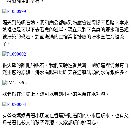
一種很簡單的幸福。
隔天到船帆石這，我和廟公都嚇到怎麼會變得慘不忍睹，本來
這裡也是可以下去看魚的岩岸，現在只剩下臭臭的廢水和已經
被汙染的礁岩，對面滿滿的民宿業者排放的汙水全往海裡流
了。
很失望的離開船帆石，我們又轉進香蕉灣，還好這裡仍保有自
然生態的原貌，海水看起來比昨天在游艇碼頭的水清澈許多。
我們站在海堤上，還可以看到小小的魚苗在水裡游。
有爸爸媽媽帶著小朋友在香蕉灣礁石間的小水區玩水，也有父
母帶著比較大的孩子浮潛，大家都玩的好開心。